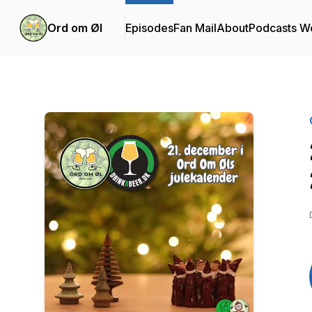
Ord om Øl
Episodes
Fan Mail
About
Podcasts W