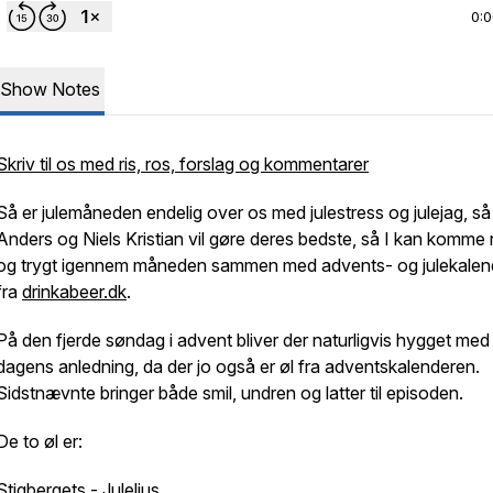
0:
Show Notes
Skriv til os med ris, ros, forslag og kommentarer
Så er julemåneden endelig over os med julestress og julejag, så
Anders og Niels Kristian vil gøre deres bedste, så I kan komme r
og trygt igennem måneden sammen med advents- og julekalen
fra
drinkabeer.dk
.
På den fjerde søndag i advent bliver der naturligvis hygget med t
dagens anledning, da der jo også er øl fra adventskalenderen.
Sidstnævnte bringer både smil, undren og latter til episoden.
De to øl er:
Stigbergets - Juleljus