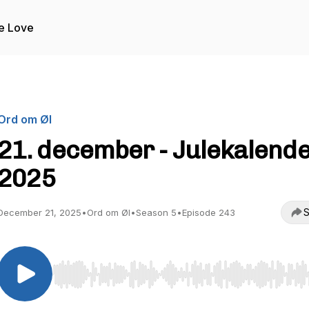
e Love
Ord om Øl
21. december - Julekalend
2025
S
December 21, 2025
•
Ord om Øl
•
Season 5
•
Episode 243
Use Left/Right to seek, Home/End to jump to start o