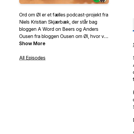
Ord om Øl er et fælles podcast-projekt fra
Niels Kristian Skjærbæk, der står bag
bloggen A Word on Beers og Anders
Ousen fra bloggen Ousen om Øl, hvor vi
siger en masse ord om øl. I får altid vores
Show More
ærlige og umiddelbare mening om det øl vi
smager og de emner vi tager op.
All Episodes