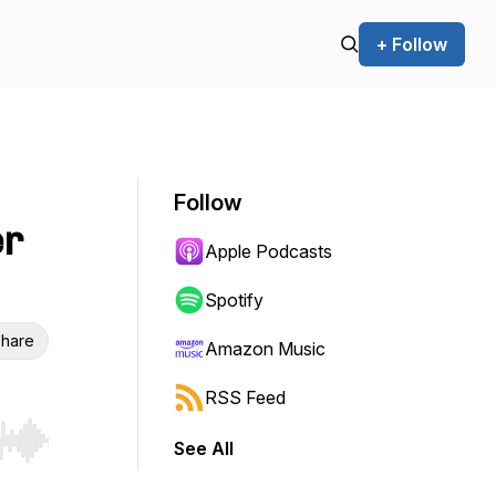
+ Follow
Follow
er
Apple Podcasts
Spotify
hare
Amazon Music
RSS Feed
See All
r end. Hold shift to jump forward or backward.