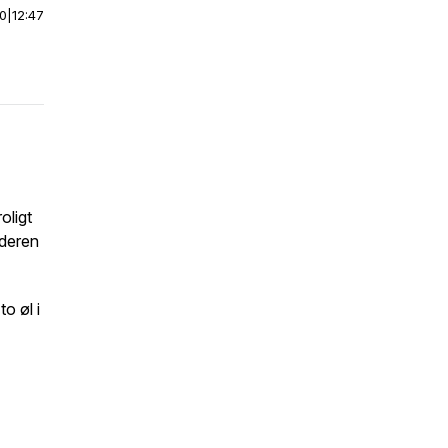
00
|
12:47
oligt
deren
o øl i