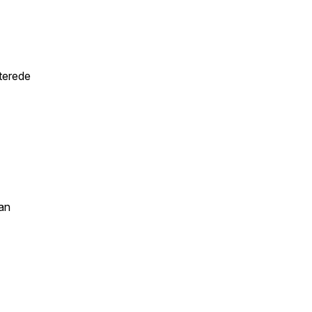
aterede
an